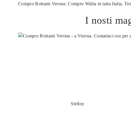
Compro Rottami Verona: Compro Widia in tutta Italia, Tut
I nosti ma
Stelloy