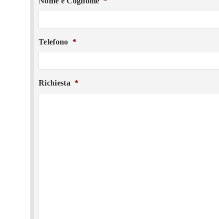
Nome e Cognome
*
Telefono
*
Richiesta
*