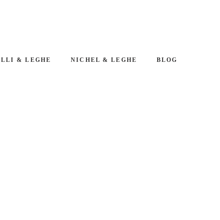
LLI & LEGHE
NICHEL & LEGHE
BLOG