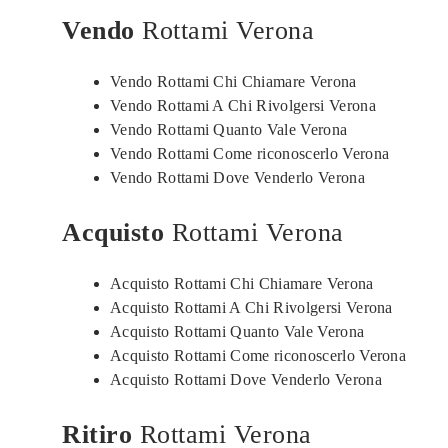
Vendo
Rottami Verona
Vendo Rottami Chi Chiamare Verona
Vendo Rottami A Chi Rivolgersi Verona
Vendo Rottami Quanto Vale Verona
Vendo Rottami Come riconoscerlo Verona
Vendo Rottami Dove Venderlo Verona
Acquisto
Rottami Verona
Acquisto Rottami Chi Chiamare Verona
Acquisto Rottami A Chi Rivolgersi Verona
Acquisto Rottami Quanto Vale Verona
Acquisto Rottami Come riconoscerlo Verona
Acquisto Rottami Dove Venderlo Verona
Ritiro
Rottami Verona