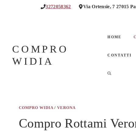
Vai
3272058362
Via Ortensie, 7 27015 Pa
al
contenuto
HOME
COMPRO
CONTATTI
WIDIA
COMPRO WIDIA
/
VERONA
Compro Rottami Vero