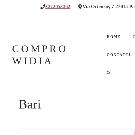
Vai
3272058362
Via Ortensie, 7 27015 Pa
al
contenuto
HOME
COMPRO
CONTATTI
WIDIA
Bari