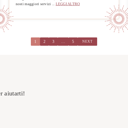
nosti maggiori servizi ...
LEGGI ALTRO
1
2
3
…
5
NEXT
 aiutarti!