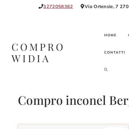
Vai
3272058362
Via Ortensie, 7 27
al
contenuto
HOME
COMPRO
CONTATTI
WIDIA
Compro inconel Be